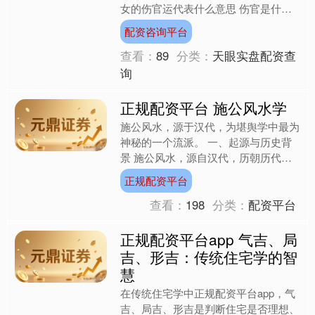
女的伤官运代表什么意思 伤官是什么
意思?伤官对女命的影响,中国当代著名
配资咨询平台
的命理大师谢咏老师谈女....
查看：
89
分类：
天眼实盘配资查
询
正规配资平台 施公风水学
施公风水，源于汉代，为堪舆学中最为
神秘的一个流派。 一、起源与历史背
景 施公风水，源自汉代，历朝历代宗
师内部传承极为隐秘，口传心授不立文
正规配资平台
字，宁可失传也不误传，从....
查看：
198
分类：
配资平台
正规配资平台app 气吉、局
吉、形吉：传统住宅学的智
慧
在传统住宅学中正规配资平台app，气
吉、局吉、形吉是判断住宅是否理想、