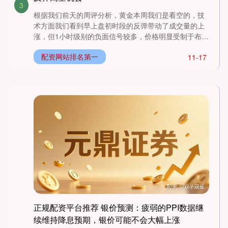
3
根据我们前天的周评分析，黄金本周我们是看空的，技
术方面我们看到早上盘初时段的反弹带动了成交量的上
涨，但1小时级别的负面信号较多，价格明显受制于布林
中轨(4100....
配资网站排名第一
11-17
正规配资平台推荐 银价预测：疲弱的PPI数据继
续维持降息预期，银价可能不会大幅上涨
上证综指
3900.35
+21.92
+0.57%