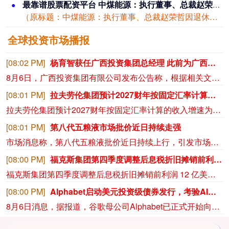
最靠谱股票配资平台 中煤能源：执行董事、总裁赵荣哲因退休辞职
（原标题：中煤能源：执行董事、总裁赵荣哲因退休辞职） 雷达财经 文|冯秀语 编|...
全球投资市场播报
[08:02 PM]
杨育智获任广西投资集团总经理 此前为广西北部湾银行行长
8月6日，广西投资集团有限公司发布公告称，根据相关文件精神，正式聘任杨育智为广西投资集团副董事长、总经理。简历显示，杨育智出生于1972年2月，经济学硕士。他曾长期供职于中国银行系统，历任中行广东省分行个人金融部总经理、汕头分行行长、渠道管理部总经理等职；随后出任广西贺州市副市长，贺州市委常委、统战部部长。在此次履新广西投资集团前，杨育智的职务为广西北部湾银行党委副书记、副董事长、行长。
[08:01 PM]
拉夫劳伦集团预计2027财年按固定汇率计算的收入增速为5%-6%。
拉夫劳伦集团预计2027财年按固定汇率计算的收入增速为5%-6%。
[08:01 PM]
第八代五粮液市场批价近日持续走强
市场消息称，第八代五粮液批价近日持续上行，引发市场广泛关注。在第三方报价平台上注意到，自8月4日起，第八代五粮液市场批价迎来明显跳涨，单瓶价格从前期730元攀升至745元。与此同时，国内多省市市场价格同步走高，有市场消息显示，河南、河北、上海、四川、山东等市场的第八代五粮液批价已集体突破760元/瓶，单周最高涨幅超30元/瓶。针对价格上涨，有四川的渠道商表示，主要系公司渠道政策出现部分调整，但明确并非停货。（每经网）
[08:00 PM]
福克斯集团第四季度调整后息税折旧摊销前利润 12 亿美元，市场预期 10.3 亿美元。
福克斯集团第四季度调整后息税折旧摊销前利润 12 亿美元，市场预期 10.3 亿美元。
[08:00 PM]
Alphabet启动美元投资级债券发行，考验AI债市承接力
8月6日消息，据报道，谷歌母公司Alphabet已正式开始向市场推介一笔美元投资级债券发行计划。此前，该公司上调了2026年资本支出预测，一度引发AI相关债务资产的抛售，本次发债将直接考验投资者的市场承接意愿。据悉，Alphabet本次拟发行的债券最多可分为10个部分，到期期限涵盖2年至40年不等。其中，针对期限最长的40年期债券，初始询价收益率较美国国债收益率高出约1.55个百分点。