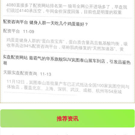
4080直接多了配资网站排名第一 狼哥全网公开进场多了，早盘我
们说过4140承压空，午间金价深度回落，目前也是明显的双重
配资咨询平台 健身人群一天吃几个鸡蛋最好？
配资平台
11-09
鸡蛋是健身人群的“蛋白质宝库”，蛋白质含量高且氨基酸均衡，吸
收率高达94%配资咨询平台，堪称肌肉修复的“天然加速器”。黄
实盘配资网站 最霸气的华系旗舰SUV岚图泰山展车到店，引发品鉴热
潮
天眼实盘配资查询
11-13
11月12日，岚图泰山首批量产车已正式抵达全国100家岚图空间与
体验店，覆盖北京、上海、深圳、武汉、成都、杭州等54座城
推荐资讯