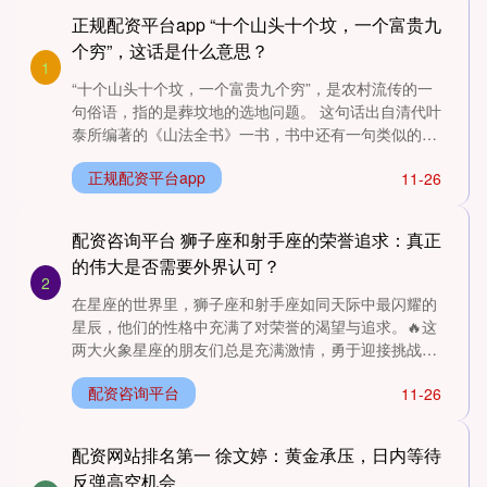
正规配资平台app “十个山头十个坟，一个富贵九
个穷”，这话是什么意思？
1
“十个山头十个坟，一个富贵九个穷”，是农村流传的一
句俗语，指的是葬坟地的选地问题。 这句话出自清代叶
泰所编著的《山法全书》一书，书中还有一句类似的
话，即“一个山....
正规配资平台app
11-26
配资咨询平台 狮子座和射手座的荣誉追求：真正
的伟大是否需要外界认可？
2
在星座的世界里，狮子座和射手座如同天际中最闪耀的
星辰，他们的性格中充满了对荣誉的渴望与追求。🔥这
两大火象星座的朋友们总是充满激情，勇于迎接挑战，
向往伟大的成就。....
配资咨询平台
11-26
配资网站排名第一 徐文婷：黄金承压，日内等待
反弹高空机会