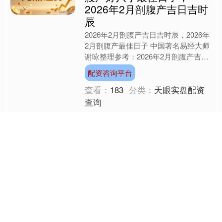
2026年2月剖腹产吉日吉时
辰
2026年2月剖腹产吉日吉时辰，2026年
2月剖腹产最佳日子 中国著名易经大师
谢咏整理参考：2026年2月剖腹产吉日
吉时辰，2026年2月剖腹产最佳日子是
配资咨询平台
什么 ....
查看：
183
分类：
天眼实盘配资
查询
正规配资平台app 天秤/双
子：在社交狂欢中，别丢失
孤独的价值
🔥 有人说，天秤座和双子座是天生的
社交达人。他们像风一样自由，像光一
样耀眼，总能在人群中闪闪发光。但你
有没有想过，他们在热闹背后，是否也
正规配资平台app
藏着对孤独的渴望？ ✨ ....
查看：
126
分类：
线上股票配资