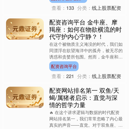
者的关键，在于如何用....
查看：
133
分类：
线上股票配资
配资咨询平台 金牛座、摩
羯座：如何在物欲横流的时
代守护内心宁静？！
在这个被物质主义淹没的时代，我们如
同漂浮在欲望海洋中的孤舟，被无尽的
诱惑和贪婪所包围。然而，金牛座和摩
羯座的朋友们，你们天生就拥有一种特
配资咨询平台
殊的品质——一种能够在物....
查看：
221
分类：
线上股票配资
配资网站排名第一 双鱼/天
蝎/属猪者启示：直觉与深
情的哲学力量
🔥 在这个讲求逻辑与数据的时代配资
网站排名第一，我们常常忽略了内心最
真实的声音——直觉。对于双鱼座、天