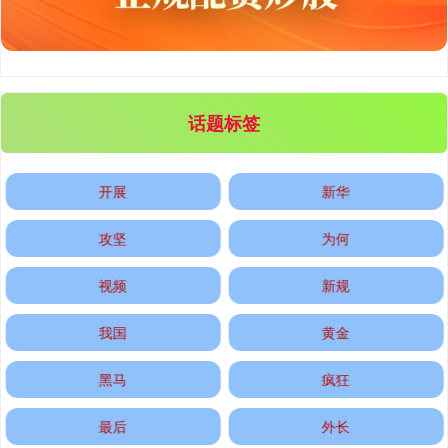
北证50
1122.88
+3.42
+0.30%
话题标签
开展
新华
创业板指
3515.56
-19.58
-0.55%
攻坚
为何
视频
新规
我国
黄金
黑马
疯狂
最后
外长
基金指数
7229.80
-1.63
-0.02%