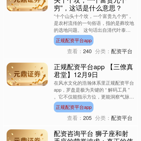
穷”，这话是什么意思？
“十个山头十个坟，一个富贵九个穷”，
是农村流传的一句俗语，指的是葬坟地
的选地问题。 这句话出自清代叶泰所
编著的《山法全书》一书，书中还有一
正规配资平台app
句类似的话，即“一个山....
查看：
240
分类：
配资平台
正规配资平台app 【三僚真
君堂】12月9日
在风水文化的浩瀚体系里正规配资平台
app，罗盘是极为关键的 “ 解码工具 ”
。它不仅能指示方位，更能洞察气脉、
判定吉凶，是风水师勘察布局的 “ 得力
正规配资平台app
助手 ” ....
查看：
205
分类：
配资平台
配资咨询平台 狮子座和射
手座的荣誉追求：真正的伟