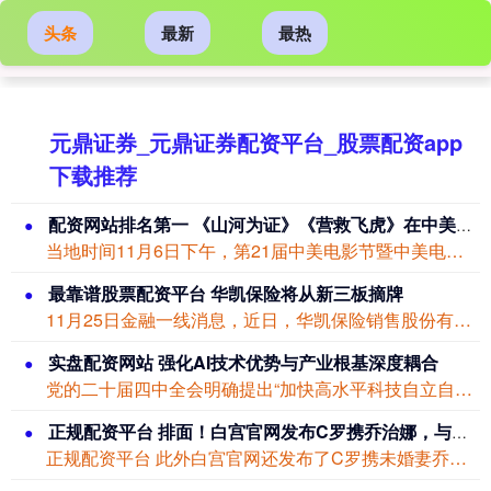
头条
最新
最热
元鼎证券_元鼎证券配资平台_股票配资app
下载推荐
配资网站排名第一 《山河为证》《营救飞虎》在中美电影节斩获两项大奖
当地时间11月6日下午，第21届中美电影节暨中美电视节开幕式及“金天使奖”颁奖典...
最靠谱股票配资平台 华凯保险将从新三板摘牌
11月25日金融一线消息，近日，华凯保险销售股份有限公司（下称“华凯保险”）公告...
实盘配资网站 强化AI技术优势与产业根基深度耦合
党的二十届四中全会明确提出“加快高水平科技自立自强实盘配资网站，引领发展新质生产...
正规配资平台 排面！白宫官网发布C罗携乔治娜，与特朗普在白宫交谈、合影组图
正规配资平台 此外白宫官网还发布了C罗携未婚妻乔治娜拜访特朗普办公室，与特朗普交...