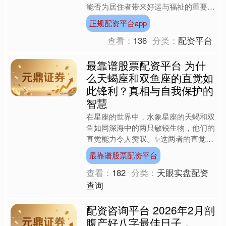
能否为居住者带来好运与福祉的重要标
准。这三者相互关联、相互影响，共同
正规配资平台app
构成了传统住宅学的基石....
查看：
136
分类：
配资平台
最靠谱股票配资平台 为什
么天蝎座和双鱼座的直觉如
此锋利？真相与自我保护的
智慧
在星座的世界中，水象星座的天蝎和双
鱼如同深海中的两只敏锐生物，他们的
直觉能力令人赞叹。✨这两者的直觉就
像一把锋利的利刃，能够轻易刺破谎言
最靠谱股票配资平台
的伪装，洞察他人的内心。....
查看：
182
分类：
天眼实盘配资
查询
配资咨询平台 2026年2月剖
腹产好八字最佳日子，