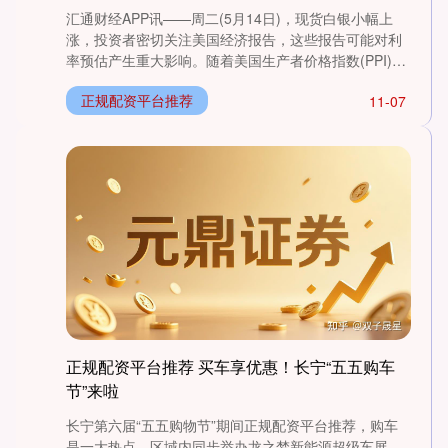
汇通财经APP讯——周二(5月14日)，现货白银小幅上
涨，投资者密切关注美国经济报告，这些报告可能对利
率预估产生重大影响。随着美国生产者价格指数(PPI)发
布和....
正规配资平台推荐
11-07
深证成指
14110.12
-34.08
-0.24%
正规配资平台推荐 买车享优惠！长宁“五五购车
节”来啦
沪深300
4651.31
-6.85
-0.15%
长宁第六届“五五购物节”期间正规配资平台推荐，购车
是一大热点。区域内同步举办龙之梦新能源超级车展、