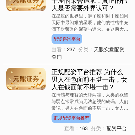
大是否需要外界认可？
在星座的世界里，狮子座和射手座如同
天际中最闪耀的星辰，他们的性格中充
满了对荣誉的渴望与追求。🔥这两大火
象星座的朋友们总是充满激情，勇于迎
配资咨询平台
接挑战，向往伟大的成就。....
查看：
237
分类：
天眼实盘配资
查询
正规配资平台推荐 为什么
男人在色面前不堪一击，女
人在钱面前不堪一击？
在情感与理智的天秤两端，人类的欲望
与弱点常常成为无法忽视的砝码。人们
常说，男人在色面前不堪一击，女人在
钱面前不堪一击，这句俗语虽略显片
正规配资平台推荐
面，却也揭示了性别差异下，....
查看：
163
分类：
配资平台